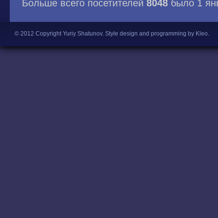
Больше всего посетителей
8048
было 1 ян
© 2012 Copyright Yuriy Shatunov.
Style design and programming by Kleo
.