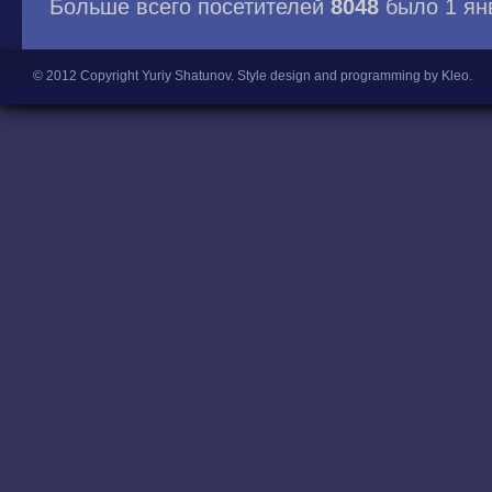
Больше всего посетителей
8048
было 1 ян
© 2012 Copyright Yuriy Shatunov.
Style design and programming by Kleo
.