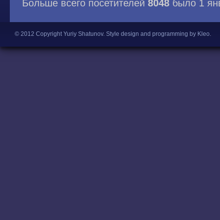
Больше всего посетителей
8048
было 1 ян
© 2012 Copyright Yuriy Shatunov.
Style design and programming by Kleo
.