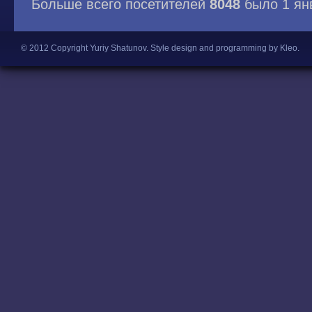
Больше всего посетителей
8048
было 1 ян
© 2012 Copyright Yuriy Shatunov.
Style design and programming by Kleo
.