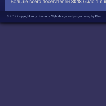
Больше всего посетителей
8048
было 1 ян
© 2012 Copyright Yuriy Shatunov.
Style design and programming by Kleo
.