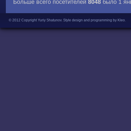
Больше всего посетителей
8048
было 1 ян
© 2012 Copyright Yuriy Shatunov.
Style design and programming by Kleo
.