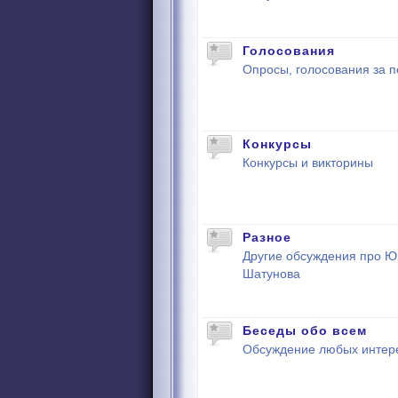
Голосования
Опросы, голосования за п
Конкурсы
Конкурсы и викторины
Разное
Другие обсуждения про 
Шатунова
Беседы обо всем
Обсуждение любых интер