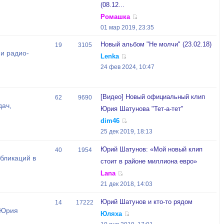
(08.12...
Ромашка
01 мар 2019, 23:35
Новый альбом "Не молчи" (23.02.18)
19
3105
и радио-
Lenka
24 фев 2024, 10:47
[Видео] Новый официальный клип
62
9690
дач,
Юрия Шатунова "Тет-а-тет"
dim46
25 дек 2019, 18:13
Юрий Шатунов: «Мой новый клип
40
1954
бликаций в
стоит в районе миллиона евро»
Lana
21 дек 2018, 14:03
Юрий Шатунов и кто-то рядом
14
17222
 Юрия
Юляха