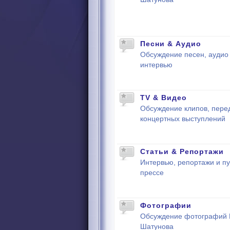
Песни & Аудио
Обсуждение песен, аудио 
интервью
TV & Видео
Обсуждение клипов, пере
концертных выступлений
Статьи & Репортажи
Интервью, репортажи и пу
прессе
Фотографии
Обсуждение фотографий
Шатунова