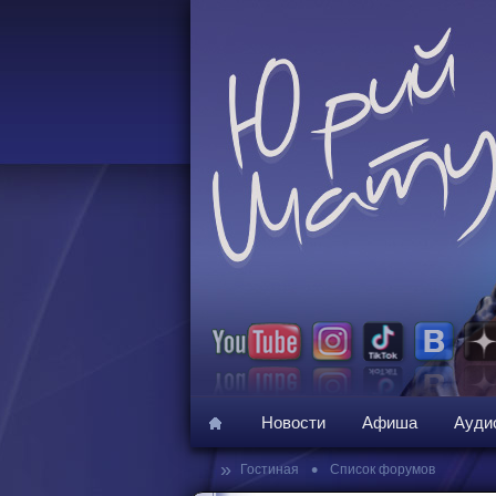
Новости
Афиша
Ауди
»
•
Гостиная
Список форумов