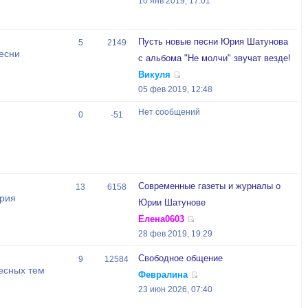
10 янв 2019, 17:01
Пусть новые песни Юрия Шатунова
5
2149
есни
с альбома "Не молчи" звучат везде!
Викуля
05 фев 2019, 12:48
Нет сообщений
0
-51
Современные газеты и журналы о
13
6158
Юрия
Юрии Шатунове
Елена0603
28 фев 2019, 19:29
Свободное общение
9
12584
есных тем
Февралина
23 июн 2026, 07:40