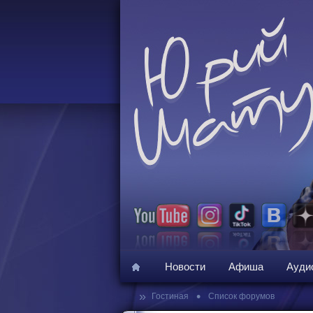
Новости
Афиша
Ауди
»
•
Гостиная
Список форумов