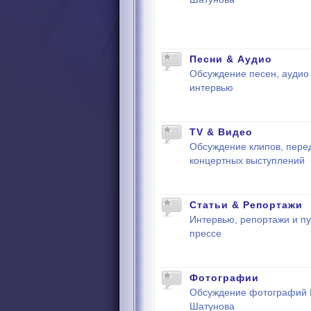
Песни & Аудио
Обсуждение песен, аудио 
интервью
TV & Видео
Обсуждение клипов, пере
концертных выступлений
Статьи & Репортажи
Интервью, репортажи и пу
прессе
Фотографии
Обсуждение фотографий
Шатунова