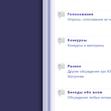
Голосования
Опросы, голосования за п
Конкурсы
Конкурсы и викторины
Разное
Другие обсуждения про 
Шатунова
Беседы обо всем
Обсуждение любых интер