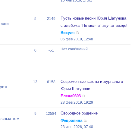
10 янв 2019, 17:01
Пусть новые песни Юрия Шатунова
5
2149
есни
с альбома "Не молчи" звучат везде!
Викуля
05 фев 2019, 12:48
Нет сообщений
0
-51
Современные газеты и журналы о
13
6158
Юрия
Юрии Шатунове
Елена0603
28 фев 2019, 19:29
Свободное общение
9
12584
есных тем
Февралина
23 июн 2026, 07:40