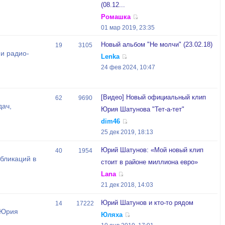
(08.12...
Ромашка
01 мар 2019, 23:35
Новый альбом "Не молчи" (23.02.18)
19
3105
и радио-
Lenka
24 фев 2024, 10:47
[Видео] Новый официальный клип
62
9690
дач,
Юрия Шатунова "Тет-а-тет"
dim46
25 дек 2019, 18:13
Юрий Шатунов: «Мой новый клип
40
1954
бликаций в
стоит в районе миллиона евро»
Lana
21 дек 2018, 14:03
Юрий Шатунов и кто-то рядом
14
17222
 Юрия
Юляха