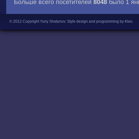
Больше всего посетителей
8048
было 1 ян
© 2012 Copyright Yuriy Shatunov.
Style design and programming by Kleo
.