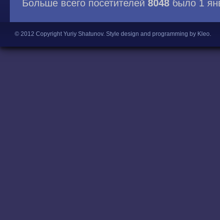
Больше всего посетителей
8048
было 1 ян
© 2012 Copyright Yuriy Shatunov.
Style design and programming by Kleo
.