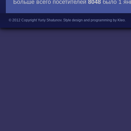
Больше всего посетителей
8048
было 1 ян
© 2012 Copyright Yuriy Shatunov.
Style design and programming by Kleo
.