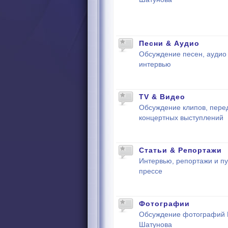
Песни & Аудио
Обсуждение песен, аудио 
интервью
TV & Видео
Обсуждение клипов, пере
концертных выступлений
Статьи & Репортажи
Интервью, репортажи и пу
прессе
Фотографии
Обсуждение фотографий
Шатунова