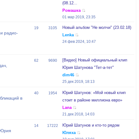
(08.12...
Ромашка
01 мар 2019, 23:35
Новый альбом "Не молчи" (23.02.18)
19
3105
и радио-
Lenka
24 фев 2024, 10:47
[Видео] Новый официальный клип
62
9690
дач,
Юрия Шатунова "Тет-а-тет"
dim46
25 дек 2019, 18:13
Юрий Шатунов: «Мой новый клип
40
1954
бликаций в
стоит в районе миллиона евро»
Lana
21 дек 2018, 14:03
Юрий Шатунов и кто-то рядом
14
17222
 Юрия
Юляха