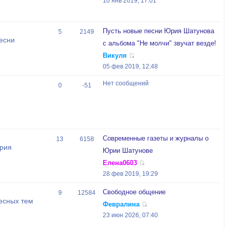
10 янв 2019, 17:01
Пусть новые песни Юрия Шатунова
5
2149
есни
с альбома "Не молчи" звучат везде!
Викуля
05 фев 2019, 12:48
Нет сообщений
0
-51
Современные газеты и журналы о
13
6158
Юрия
Юрии Шатунове
Елена0603
28 фев 2019, 19:29
Свободное общение
9
12584
есных тем
Февралина
23 июн 2026, 07:40