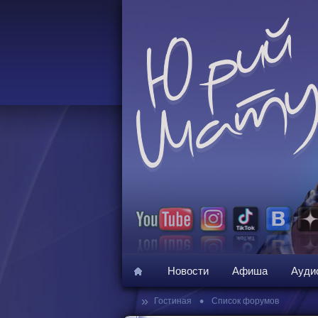
Новости
Афиша
Ауди
»
•
Гостиная
Список форумов