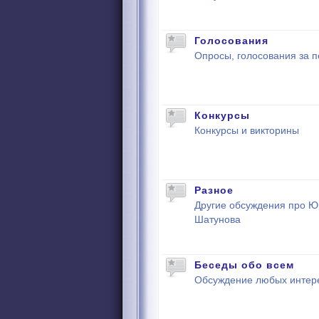
Голосования
Опросы, голосования за п
Конкурсы
Конкурсы и викторины
Разное
Другие обсуждения про 
Шатунова
Беседы обо всем
Обсуждение любых интер