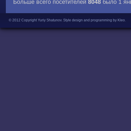
Больше всего посетителей
8048
было 1 ян
© 2012 Copyright Yuriy Shatunov.
Style design and programming by Kleo
.