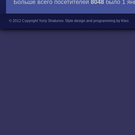
Больше всего посетителей
8048
было 1 ян
© 2012 Copyright Yuriy Shatunov.
Style design and programming by Kleo
.