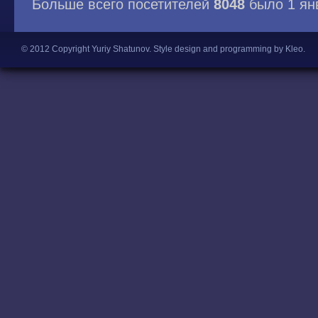
Больше всего посетителей
8048
было 1 ян
© 2012 Copyright Yuriy Shatunov.
Style design and programming by Kleo
.