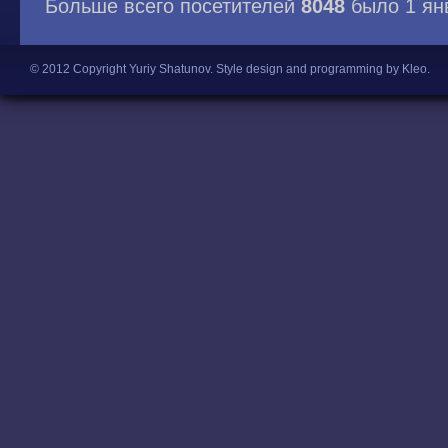
Больше всего посетителей
8048
было 1 ян
© 2012 Copyright Yuriy Shatunov.
Style design and programming by Kleo
.