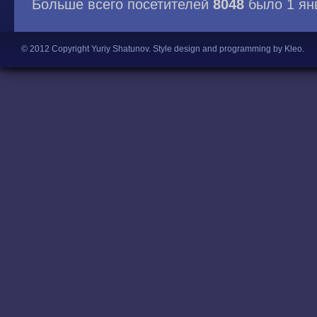
Больше всего посетителей
8048
было 1 ян
© 2012 Copyright Yuriy Shatunov.
Style design and programming by Kleo
.