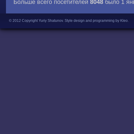
Больше всего посетителей
8048
было 1 ян
© 2012 Copyright Yuriy Shatunov.
Style design and programming by Kleo
.