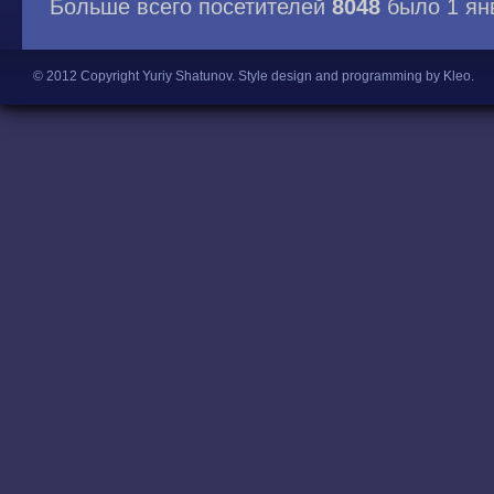
Больше всего посетителей
8048
было 1 ян
© 2012 Copyright Yuriy Shatunov.
Style design and programming by Kleo
.