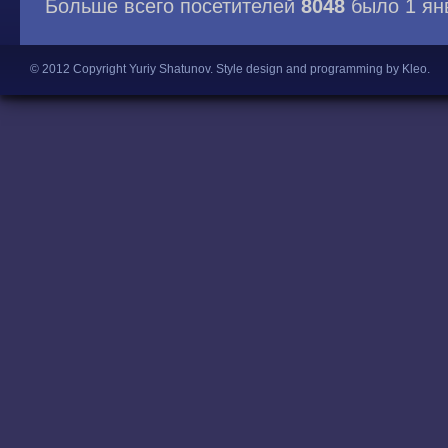
Больше всего посетителей
8048
было 1 ян
© 2012 Copyright Yuriy Shatunov.
Style design and programming by Kleo
.