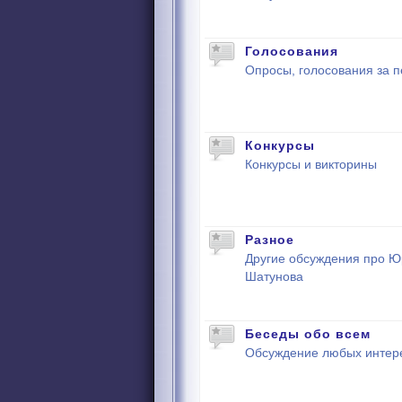
Голосования
Опросы, голосования за п
Конкурсы
Конкурсы и викторины
Разное
Другие обсуждения про 
Шатунова
Беседы обо всем
Обсуждение любых интер