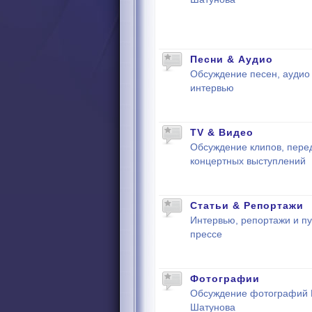
Песни & Аудио
Обсуждение песен, аудио 
интервью
TV & Видео
Обсуждение клипов, пере
концертных выступлений
Статьи & Репортажи
Интервью, репортажи и пу
прессе
Фотографии
Обсуждение фотографий
Шатунова