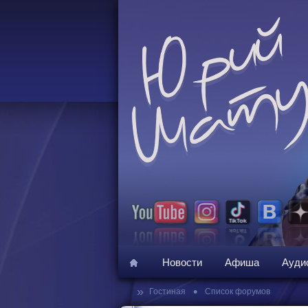
Новости
Афиша
Ауди
»
•
Гостиная
Список форумов