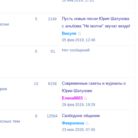
10 янв 2019, 17:01
Пусть новые песни Юрия Шатунова
5
2149
есни
с альбома "Не молчи" звучат везде!
Викуля
05 фев 2019, 12:48
Нет сообщений
0
-51
Современные газеты и журналы о
13
6158
Юрия
Юрии Шатунове
Елена0603
28 фев 2019, 19:29
Свободное общение
9
12584
есных тем
Февралина
23 июн 2026, 07:40