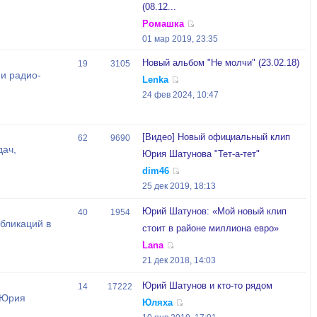
(08.12...
Ромашка
01 мар 2019, 23:35
Новый альбом "Не молчи" (23.02.18)
19
3105
и радио-
Lenka
24 фев 2024, 10:47
[Видео] Новый официальный клип
62
9690
дач,
Юрия Шатунова "Тет-а-тет"
dim46
25 дек 2019, 18:13
Юрий Шатунов: «Мой новый клип
40
1954
бликаций в
стоит в районе миллиона евро»
Lana
21 дек 2018, 14:03
Юрий Шатунов и кто-то рядом
14
17222
 Юрия
Юляха