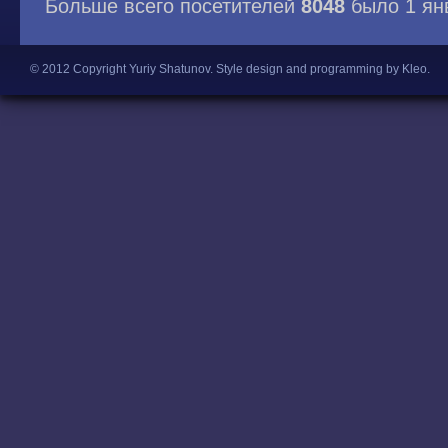
Больше всего посетителей
8048
было 1 ян
© 2012 Copyright Yuriy Shatunov.
Style design and programming by Kleo
.