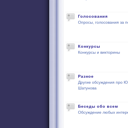
Голосования
Опросы, голосования за п
Конкурсы
Конкурсы и викторины
Разное
Другие обсуждения про 
Шатунова
Беседы обо всем
Обсуждение любых интер