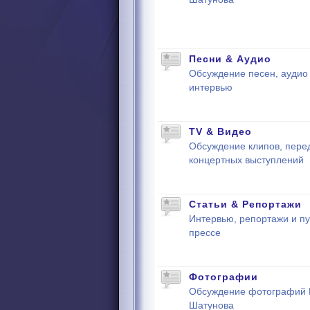
Песни & Аудио
Обсуждение песен, аудио 
интервью
TV & Видео
Обсуждение клипов, пере
концертных выступлений
Статьи & Репортажи
Интервью, репортажи и пу
прессе
Фотографии
Обсуждение фотографий
Шатунова