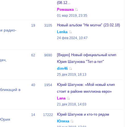
(08.12...
Ромашка
01 мар 2019, 23:35
Новый альбом "Не молчи" (23.02.18)
19
3105
и радио-
Lenka
24 фев 2024, 10:47
[Видео] Новый официальный клип
62
9690
дач,
Юрия Шатунова "Тет-а-тет"
dim46
25 дек 2019, 18:13
Юрий Шатунов: «Мой новый клип
40
1954
бликаций в
стоит в районе миллиона евро»
Lana
21 дек 2018, 14:03
Юрий Шатунов и кто-то рядом
14
17222
 Юрия
Юляха