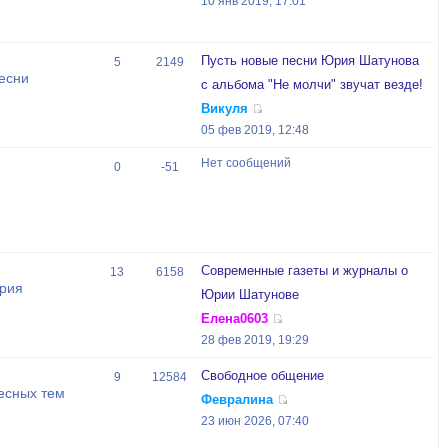
10 янв 2019, 17:01
Пусть новые песни Юрия Шатунова
5
2149
есни
с альбома "Не молчи" звучат везде!
Викуля
05 фев 2019, 12:48
Нет сообщений
0
-51
Современные газеты и журналы о
13
6158
Юрия
Юрии Шатунове
Елена0603
28 фев 2019, 19:29
Свободное общение
9
12584
есных тем
Февралина
23 июн 2026, 07:40