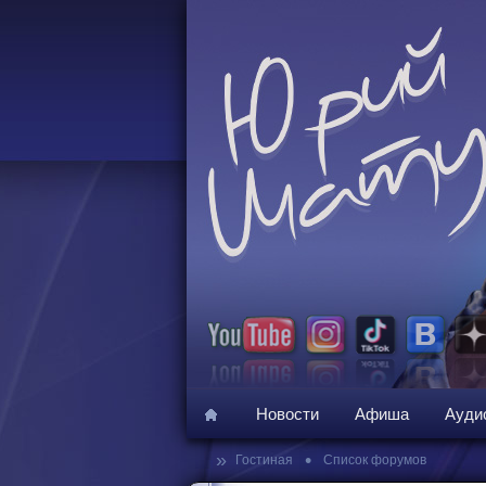
Новости
Афиша
Ауди
»
•
Гостиная
Список форумов