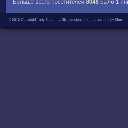
Больше всего посетителей
8048
было 1 ян
© 2012 Copyright Yuriy Shatunov.
Style design and programming by Kleo
.