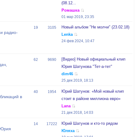
(08.12...
Ромашка
01 мар 2019, 23:35
Новый альбом "Не молчи" (23.02.18)
19
3105
и радио-
Lenka
24 фев 2024, 10:47
[Видео] Новый официальный клип
62
9690
дач,
Юрия Шатунова "Тет-а-тет"
dim46
25 дек 2019, 18:13
Юрий Шатунов: «Мой новый клип
40
1954
бликаций в
стоит в районе миллиона евро»
Lana
21 дек 2018, 14:03
Юрий Шатунов и кто-то рядом
14
17222
 Юрия
Юляха