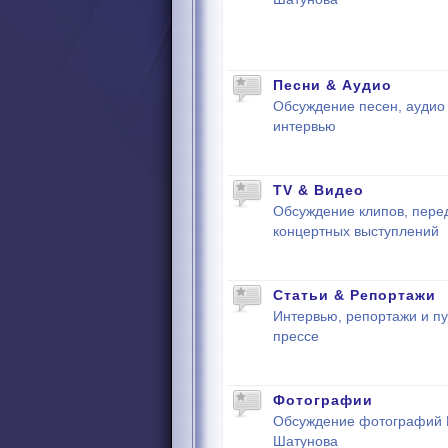
Песни & Аудио
Обсуждение песен, аудио 
интервью
TV & Видео
Обсуждение клипов, пере
концертных выступлений
Статьи & Репортажи
Интервью, репортажи и пу
прессе
Фотографии
Обсуждение фотографий
Шатунова