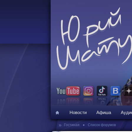
Новости
Афиша
Ауди
»
•
Гостиная
Список форумов