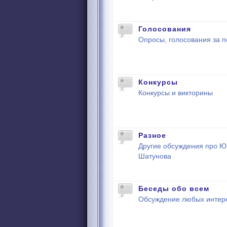
Голосования
Опросы, голосования за п
Конкурсы
Конкурсы и викторины
Разное
Другие обсуждения про 
Шатунова
Беседы обо всем
Обсуждение любых интер