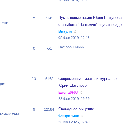
10 янв 2019, 17:01
Пусть новые песни Юрия Шатунова
5
2149
есни
с альбома "Не молчи" звучат везде!
Викуля
05 фев 2019, 12:48
Нет сообщений
0
-51
Современные газеты и журналы о
13
6158
Юрия
Юрии Шатунове
Елена0603
28 фев 2019, 19:29
Свободное общение
9
12584
есных тем
Февралина
23 июн 2026, 07:40