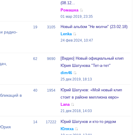
(08.12...
Ромашка
01 мар 2019, 23:35
Новый альбом "Не молчи" (23.02.18)
19
3105
и радио-
Lenka
24 фев 2024, 10:47
[Видео] Новый официальный клип
62
9690
дач,
Юрия Шатунова "Тет-а-тет"
dim46
25 дек 2019, 18:13
Юрий Шатунов: «Мой новый клип
40
1954
бликаций в
стоит в районе миллиона евро»
Lana
21 дек 2018, 14:03
Юрий Шатунов и кто-то рядом
14
17222
 Юрия
Юляха