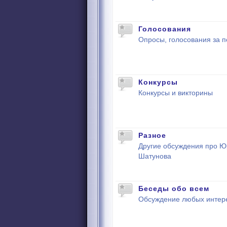
Голосования
Опросы, голосования за п
Конкурсы
Конкурсы и викторины
Разное
Другие обсуждения про 
Шатунова
Беседы обо всем
Обсуждение любых интер