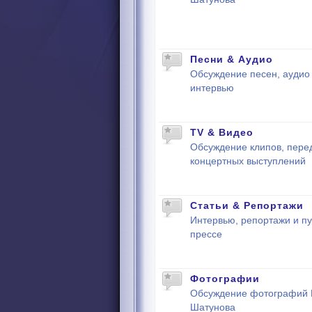
Песни & Аудио
Обсуждение песен, аудио 
интервью
TV & Видео
Обсуждение клипов, пере
концертных выступлений
Статьи & Репортажи
Интервью, репортажи и пу
прессе
Фотографии
Обсуждение фотографий
Шатунова