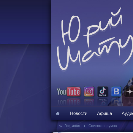
Новости
Афиша
Ауди
»
•
Гостиная
Список форумов