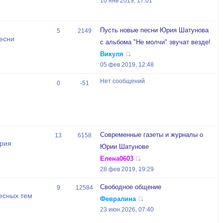
10 янв 2019, 17:01
Пусть новые песни Юрия Шатунова
5
2149
есни
с альбома "Не молчи" звучат везде!
Викуля
05 фев 2019, 12:48
Нет сообщений
0
-51
Современные газеты и журналы о
13
6158
Юрия
Юрии Шатунове
Елена0603
28 фев 2019, 19:29
Свободное общение
9
12584
есных тем
Февралина
23 июн 2026, 07:40