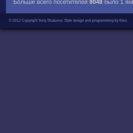
Больше всего посетителей
8048
было 1 ян
© 2012 Copyright Yuriy Shatunov.
Style design and programming by Kleo
.