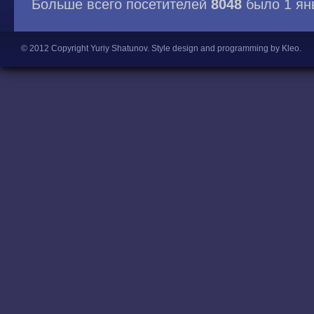
Больше всего посетителей
8048
было 1 ян
© 2012 Copyright Yuriy Shatunov.
Style design and programming by Kleo
.