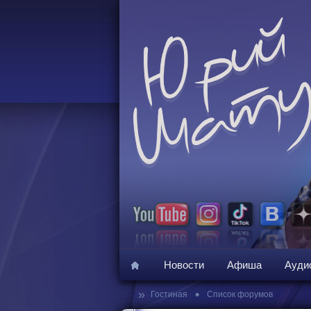
Новости
Афиша
Ауди
»
•
Гостиная
Список форумов