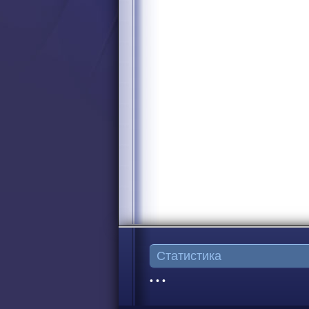
Статистика
• • •