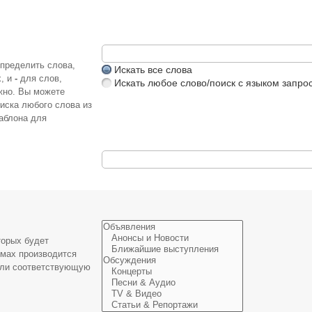
определить слова,
Искать все слова
х, и
-
для слов,
Искать любое слово/поиск с языком запро
жно. Вы можете
иска любого слова из
аблона для
торых будет
умах производится
или соответствующую