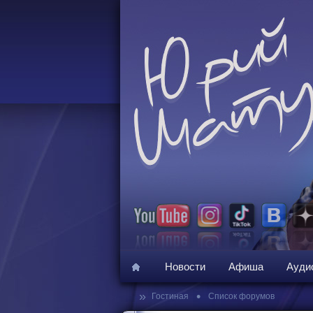
Новости
Афиша
Ауди
»
•
Гостиная
Список форумов