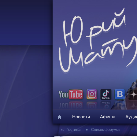
Новости
Афиша
Ауди
»
•
Гостиная
Список форумов