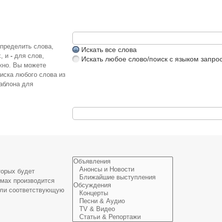
определить слова,
Искать все слова
х, и
-
для слов,
Искать любое слово/поиск с языком запро
жно. Вы можете
иска любого слова из
аблона для
торых будет
умах производится
или соответствующую