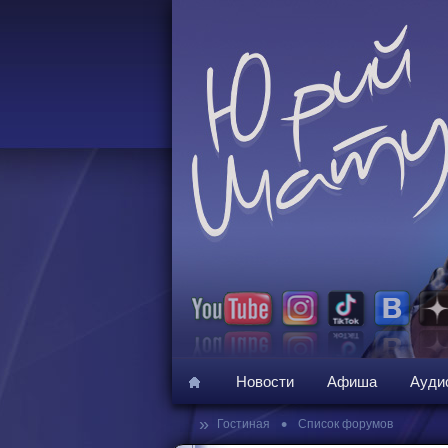
Новости
Афиша
Ауди
»
•
Гостиная
Список форумов