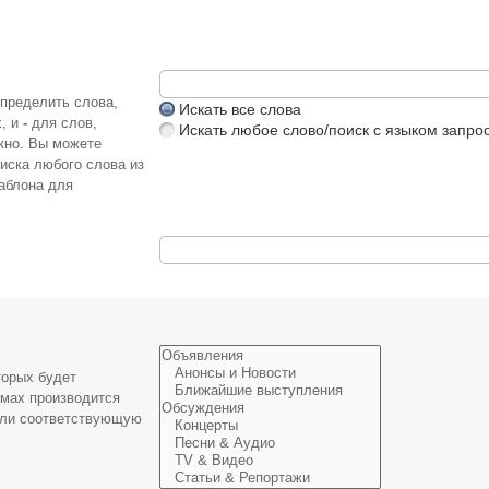
определить слова,
Искать все слова
х, и
-
для слов,
Искать любое слово/поиск с языком запро
жно. Вы можете
иска любого слова из
аблона для
торых будет
умах производится
или соответствующую