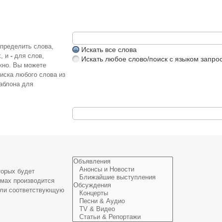
определить слова,
Искать все слова
х, и
-
для слов,
Искать любое слово/поиск с языком запро
жно. Вы можете
иска любого слова из
аблона для
торых будет
умах производится
или соответствующую