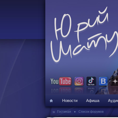
Новости
Афиша
Ауди
»
•
Гостиная
Список форумов