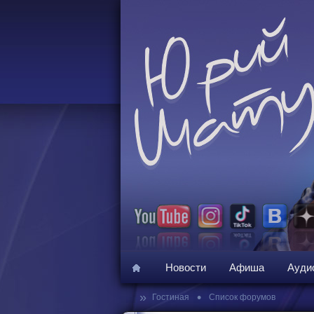
Новости
Афиша
Ауди
»
•
Гостиная
Список форумов