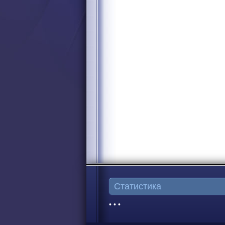
Статистика
• • •