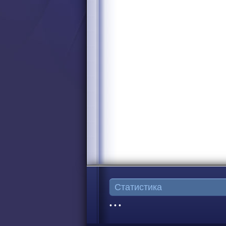
Статистика
• • •