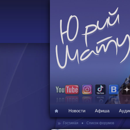
Новости
Афиша
Ауди
»
•
Гостиная
Список форумов