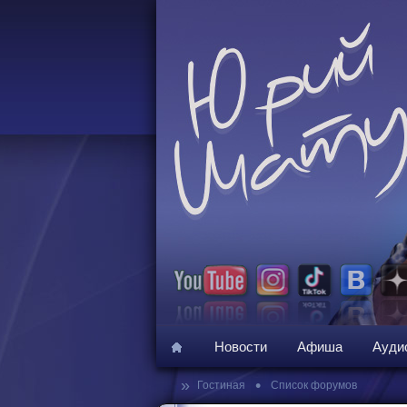
Новости
Афиша
Ауди
»
•
Гостиная
Список форумов