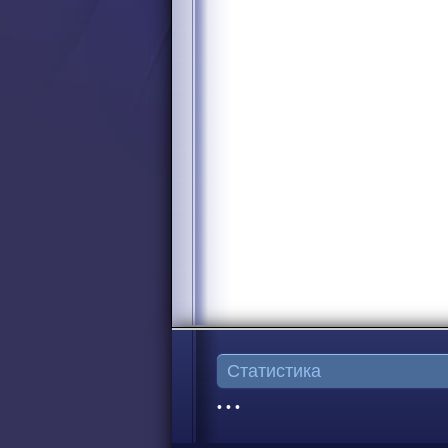
Статистика
• • •