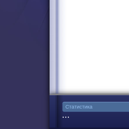
Статистика
• • •