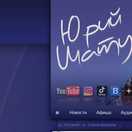
Новости
Афиша
Ауди
»
•
Гостиная
Список форумов