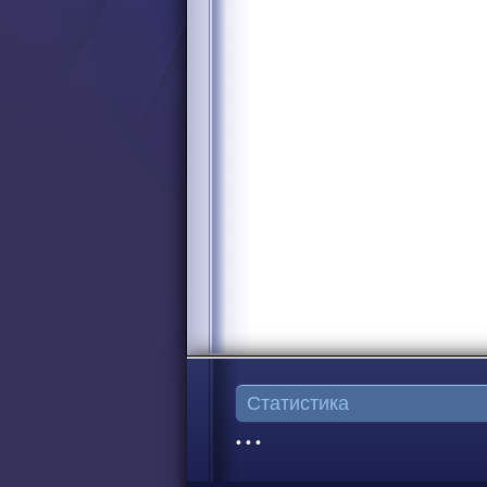
Статистика
• • •