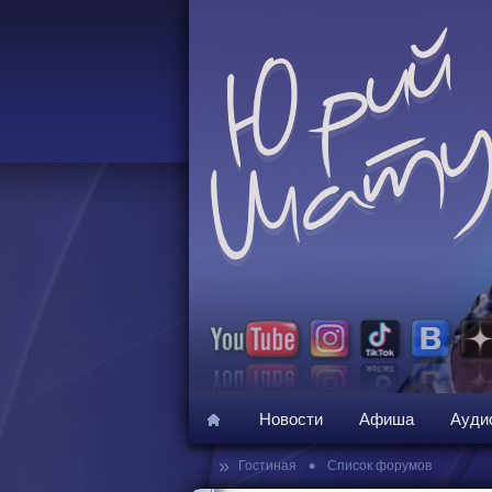
Новости
Афиша
Ауди
»
•
Гостиная
Список форумов