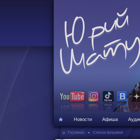
Новости
Афиша
Ауди
»
•
Гостиная
Список форумов