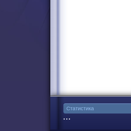
Статистика
• • •