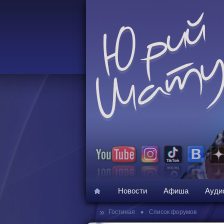
Новости
Афиша
Ауди
»
•
Гостиная
Список форумов