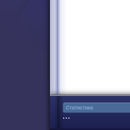
Статистика
• • •