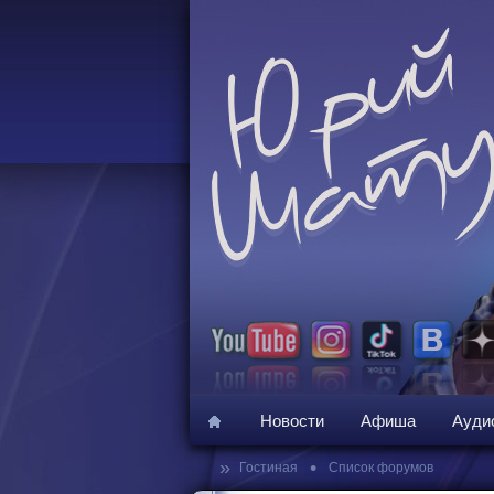
Новости
Афиша
Ауди
»
•
Гостиная
Список форумов