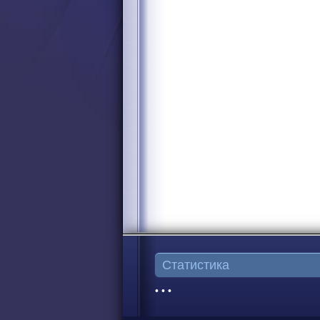
Статистика
• • •