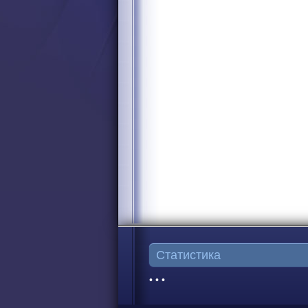
Статистика
• • •