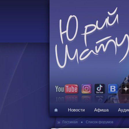
Новости
Афиша
Ауди
»
•
Гостиная
Список форумов