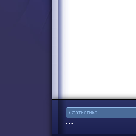
Статистика
• • •