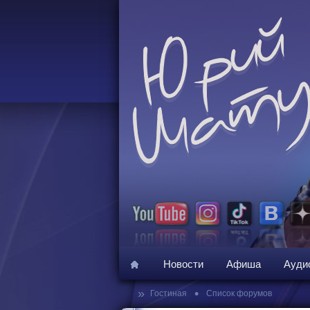
Новости
Афиша
Ауди
»
•
Гостиная
Список форумов