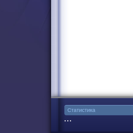
Статистика
• • •