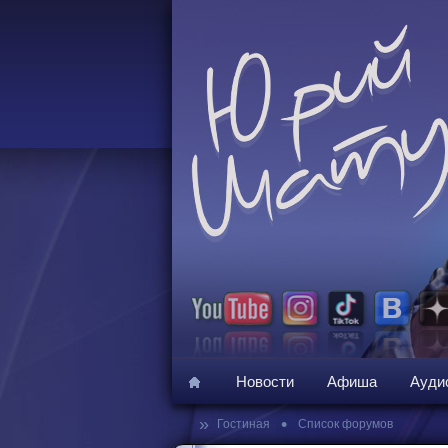
Новости
Афиша
Ауди
»
•
Гостиная
Список форумов