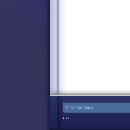
Статистика
• • •