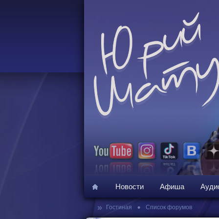
Новости
Афиша
Ауди
»
•
Гостиная
Список форумов