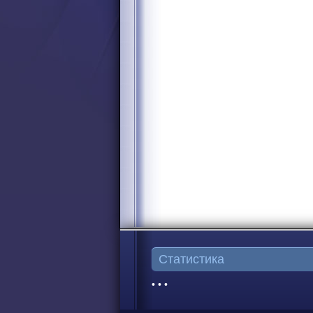
Статистика
• • •