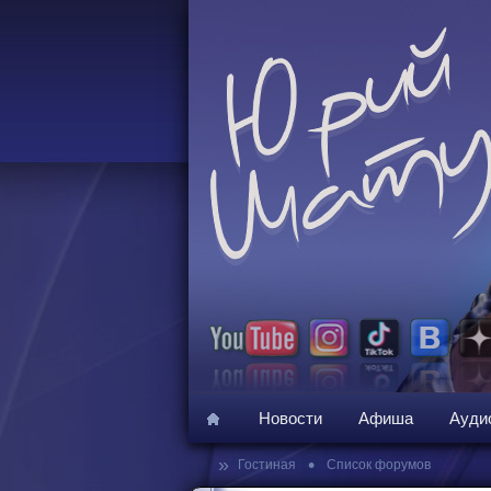
Новости
Афиша
Ауди
»
•
Гостиная
Список форумов