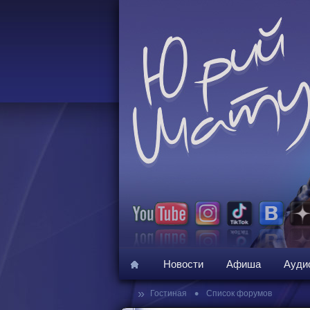
Новости
Афиша
Ауди
»
•
Гостиная
Список форумов