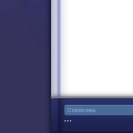
Статистика
• • •