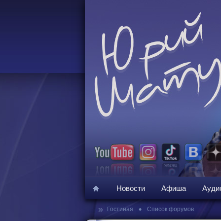
Новости
Афиша
Ауди
»
•
Гостиная
Список форумов