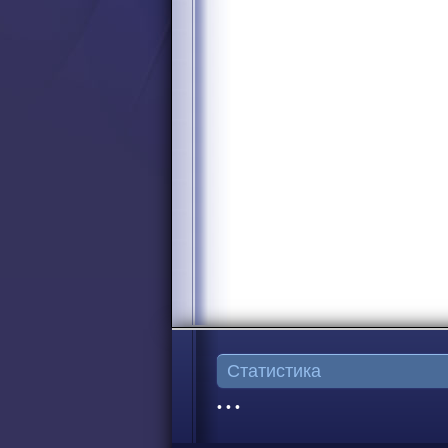
Статистика
• • •