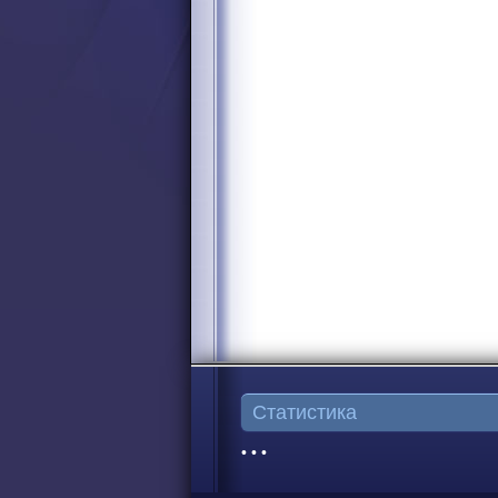
Статистика
• • •