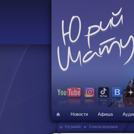
Новости
Афиша
Ауди
»
•
Гостиная
Список форумов