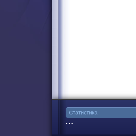
Статистика
• • •