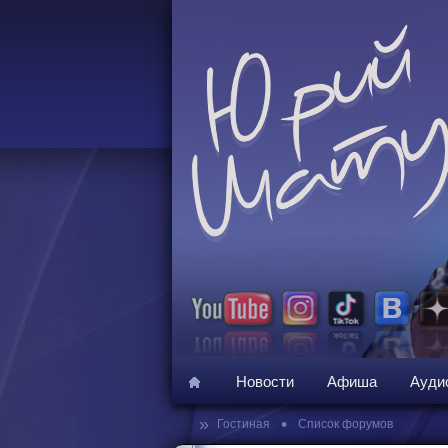
Новости
Афиша
Ауди
»
•
Гостиная
Список форумов